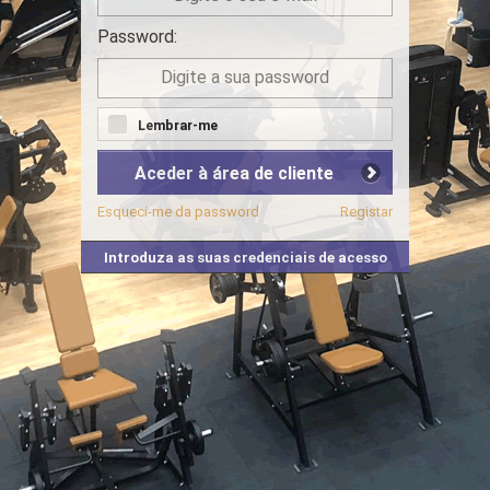
Password:
Lembrar-me
Aceder à área de cliente
Esqueci-me da password
Registar
Introduza as suas credenciais de acesso